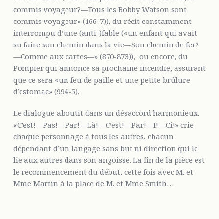
commis voyageur?—Tous les Bobby Watson sont
commis voyageur» (166-7)), du récit constamment
interrompu d’une (anti-)fable («un enfant qui avait
su faire son chemin dans la vie—Son chemin de fer?
—Comme aux cartes—» (870-873)), ou encore, du
Pompier qui annonce sa prochaine incendie, assurant
que ce sera «un feu de paille et une petite brûlure
d’estomac» (994-5).
Le dialogue aboutit dans un désaccord harmonieux.
«C’est!—Pas!—Par!—Là!—C’est!—Par!—I!—Ci!» crie
chaque personnage à tous les autres, chacun
dépendant d’un langage sans but ni direction qui le
lie aux autres dans son angoisse. La fin de la pièce est
le recommencement du début, cette fois avec M. et
Mme Martin à la place de M. et Mme Smith…